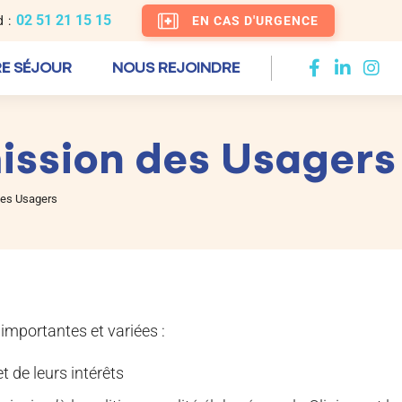
02 51 21 15 15
 :
EN CAS D'URGENCE
E SÉJOUR
NOUS REJOINDRE
ssion des Usagers
es Usagers
mportantes et variées :
t de leurs intérêts