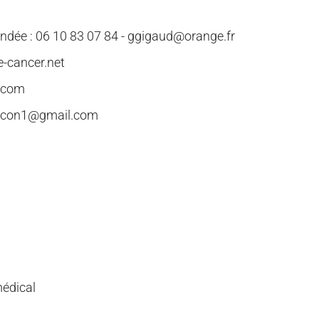
endée :
06 10 83 07 84 -
ggigaud@orange.fr
e-cancer.net
l.com
faucon1@gmail.com
médical