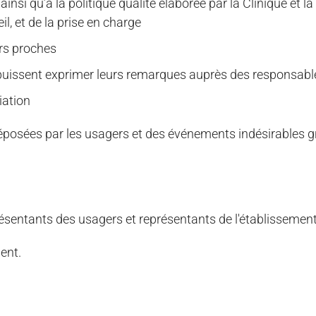
ainsi qu’à la politique qualité élaborée par la Clinique e
il, et de la prise en charge
urs proches
es puissent exprimer leurs remarques auprès des responsabl
iation
éposées par les usagers et des événements indésirables gr
sentants des usagers et représentants de l'établissemen
ent.