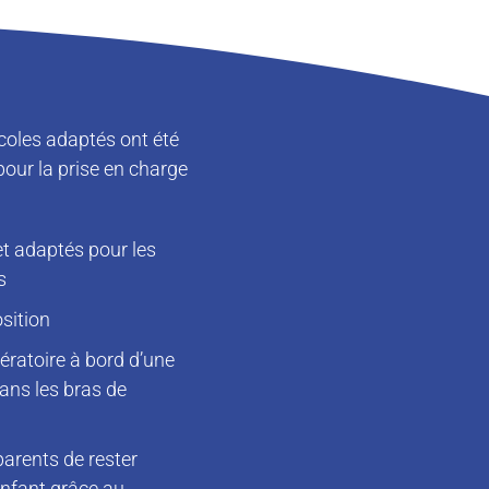
coles adaptés ont été
our la prise en charge
t adaptés pour les
s
osition
pératoire à bord d’une
dans les bras de
parents de rester
enfant grâce au